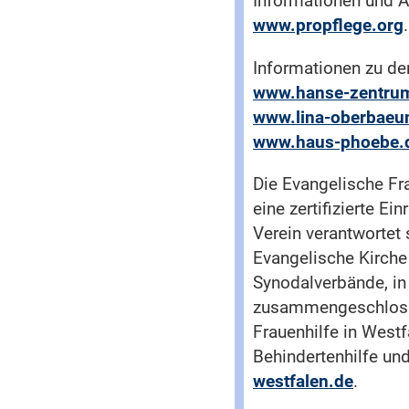
Informationen und A
www.propflege.org
.
Informationen zu den
www.hanse-zentru
www.lina-oberbaeu
www.haus-phoebe.
Die Evangelische Fra
eine zertifizierte E
Verein verantwortet
Evangelische Kirche
Synodalverbände, in
zusammengeschlossen
Frauenhilfe in Westf
Behindertenhilfe und
westfalen.de
.