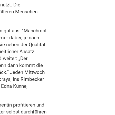
utzt. Die
 älteren Menschen
ten gut aus. "Manchmal
mer dabei, je nach
ie neben der Qualität
eitlicher Ansatz
 weiter: „Der
Denn dann kommt die
äck.“ Jeden Mittwoch
prays, ins Rimbecker
t Edna Künne,
ntin profitieren und
ter selbst durchführen