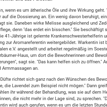
tin, wenn es um ätherische Öle und ihre Wirkung geht
 auf die Dossierung an. Ein wenig davon beruhigt, ein
agt sie. Daneben wirke Melisse ausgleichend und Zed
pflege, denn "das erdet ein bisschen." Sie beschäftigt 
ie 41-Jährige ist gelernte Krankenschwesterhelferin u
ng zur Aromareferentin weitergebildet. Warkentin ist 
falen e.V. angestellt und arbeitet regelmäßig im Soes
erbäumer-Haus, um dort die Bewohnerinnen und Bewoh
rungen", sagt sie. "Das kann helfen sich zu öffnen."
nd Armmassagen an.
 Düfte richtet sich ganz nach den Wünschen des Bewo
e, die Lavendel zum Beispiel nicht mögen." Dann greif
zählen ihr während der Behandlung, was sie auf dem H
nnen, die nicht mehr in der Lage sind, zu sprechen. "
entin wird auch gerufen, wenn es um die letzten Stun