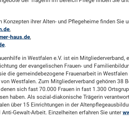
ngebote der Trägerin im Bereich Pflege finden Sie unt
 Konzepten ihrer Alten- und Pflegeheime finden Sie u
m.de
,
mer-haus.de
,
de
.
uenhilfe in Westfalen e.V. ist ein Mitgliederverband, 
inrichtung der evangelischen Frauen- und Familienbildu
 sie die gemeindebezogene Frauenarbeit in Westfalen 
 von Westfalen. Zum Mitgliederverband gehören 38 Bez
 denen sich fast 70.000 Frauen in fast 1.300 Ortsgru
 haben. Als sozial-diakonische Trägerin verantwort
alen über 15 Einrichtungen in der Altenpflegeausbildun
 Anti-Gewalt-Arbeit. Einzelheiten erfahren Sie unter
ww