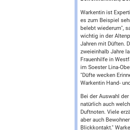
Warkentin ist Exper
es zum Beispiel sehr
belebt wiederum", s
wichtig in der Alten
Jahren mit Düften. D
zweieinhalb Jahre la
Frauenhilfe in West
im Soester Lina-Ob
"Düfte wecken Erinne
Warkentin Hand- u
Bei der Auswahl der
natürlich auch welch
Duftnoten. Viele er
aber auch Bewohneri
Blickkontakt." Wark