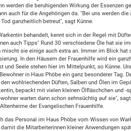
n werden die beruhigenden Wirkung der Essenzen gen
ann auch für die Angehörigen da. "Bei uns werden die
Tod ganzheitlich betreut", sagt Künne.
Warkentin behandelt, kennt sich in der Regel mit Düf
en auch Tipps" Rund 30 verschiedene Öle hat sie im
ischt sie einige auch extra an. Immer im Blick hat s
sierung. In den Häusern der Frauenhilfe wird ein ganzh
ist und Seele stehen hier im Mittelpunkt, so Künne. Und
e Bewohner in Haus Phöbe ein ganz besonderer Tag. 
 den wohlriechenden Düften, Salben und Ölen im Gep
ntin, bepackt mit vielen kleinen Ölfläschchen und -s
wohner warten dann schon sehnsüchtig auf sie", sag
 Altenheime der Evangelischen Frauenhilfe.
uch das Personal im Haus Phöbe vom Wissen von Warke
, damit die Mitarbeiterinnen kleiner Anwendungen spä