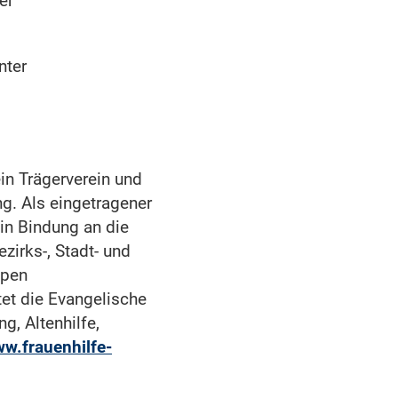
er
nter
ein Trägerverein und
ng. Als eingetragener
in Bindung an die
irks-, Stadt- und
ppen
et die Evangelische
g, Altenhilfe,
w.frauenhilfe-