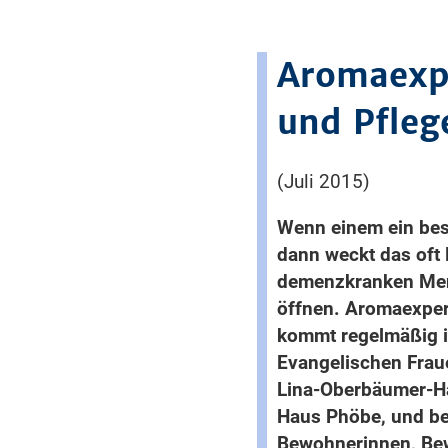
Aromaexpe
und Pfleg
(Juli 2015)
Wenn einem ein best
dann weckt das oft
demenzkranken Mens
öffnen. Aromaexpert
kommt regelmäßig i
Evangelischen Fraue
Lina-Oberbäumer-H
Haus Phöbe, und beh
Bewohnerinnen, Be