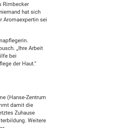
es Rimbecker
 niemand hat sich
r Aromaexpertin sei
apflegerin.
busch. „Ihre Arbeit
lfe bei
lege der Haut.“
eime (Hanse-Zentrum
mmt damit die
letztes Zuhause
iterbildung. Weitere