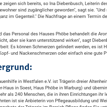
e zeigen sich bereits, so Ina Diebenbusch, Leiterin d
Bewohner sind zugänglicher geworden", sagt sie. "Und
ganz im Gegenteil." Die Nachfrage an einem Termin de
d das Personal des Hauses Phöbe behandelt die Arom
icht, aber sie kann unterstützend wirken", sagt Dieben
rbeit: Es können Schmerzen gelindert werden, es ist Hi
i Kopf- und Nackenschmerzen oder einfach eine gute Pf
ergrund:
uenhilfe in Westfalen e.V. ist Trägerin dreier Altenh
r-Haus in Soest, Haus Phöbe in Warburg) und überni
hr als 240 Menschen, die in ihren Einrichtungen ihr 
ehnten ist sie Anbieterin von Pflegeausbildung und We