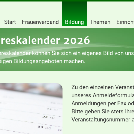
Start
Frauenverband
Bildung
Themen
Einric
hreskalender 2026
reskalender können Sie sich ein eigenes Bild von un
ltigen Bildungsangeboten machen.
Zu den einzelnen Veranst
unseres Anmeldeformula
Anmeldungen per Fax ode
Bitte geben Sie stets Ih
Veranstaltungsnummer a