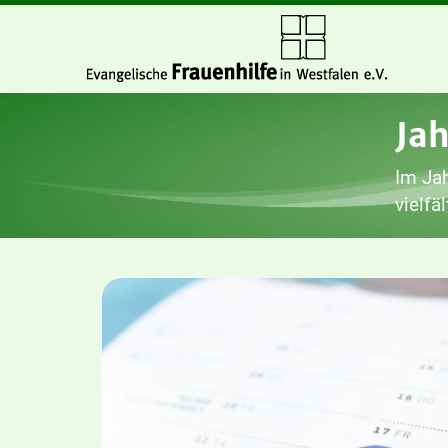
Ja
Im Jah
vielfä