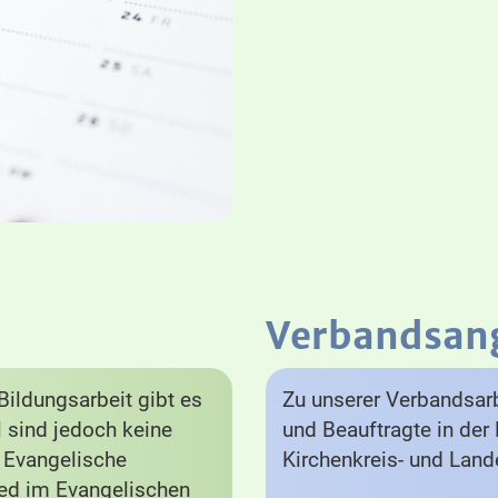
Verbandsan
ildungsarbeit gibt es
Zu unserer Verbandsarb
el sind jedoch keine
und Beauftragte in der 
e Evangelische
Kirchenkreis- und Lan
lied im Evangelischen