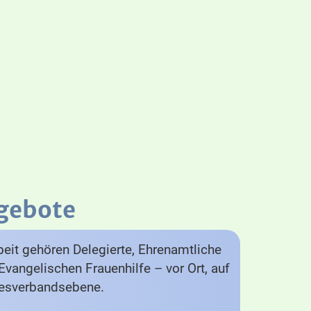
gebote
eit gehören Delegierte, Ehrenamtliche
Evangelischen Frauenhilfe – vor Ort, auf
desverbandsebene.