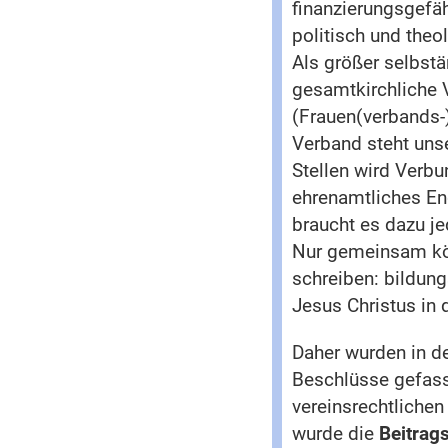
finanzierungsgefä
politisch und theo
Als größer selbst
gesamtkirchliche V
(Frauen(verbands-)
Verband steht unse
Stellen wird Verbu
ehrenamtliches En
braucht es dazu j
Nur gemeinsam kön
schreiben: bildung
Jesus Christus in 
Daher wurden in d
Beschlüsse gefas
vereinsrechtlichen
wurde die
Beitrag