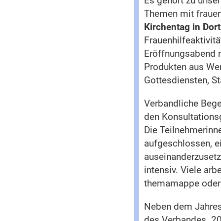
Es gehört zu unser
Themen mit frauen
Kirchentag in Do
Frauenhilfeaktivit
Eröffnungsabend mi
Produkten aus Wen
Gottesdiensten, St
Verbandliche Bege
den Konsultations
Die Teilnehmerinn
aufgeschlossen, e
auseinanderzusetz
intensiv. Viele a
themamappe oder 
Neben dem Jahres
des Verbandes. 20