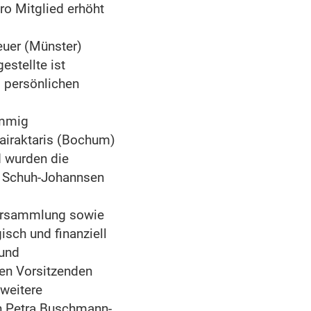
ro Mitglied erhöht
uer (Münster)
estellte ist
s persönlichen
immig
airaktaris (Bochum)
d wurden die
tt Schuh-Johannsen
versammlung sowie
sch und finanziell
 und
en Vorsitzenden
 weitere
in Petra Buschmann-