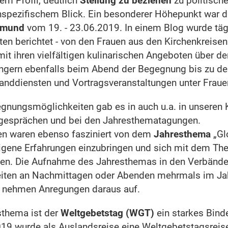
em Profil, deutlich
Stellung zu beziehen
zu politische
spezifischem Blick. Ein besonderer Höhepunkt war d
rtmund
vom 19. - 23.06.2019. In einem Blog wurde täg
äten berichtet - von den Frauen aus den Kirchenkreise
t ihren vielfältigen kulinarischen Angeboten über de
gern ebenfalls beim Abend der Begegnung bis zu de
anddiensten und Vortragsveranstaltungen unter Frauen
gnungsmöglichkeiten gab es in auch u.a. in unseren 
gesprächen und bei den Jahresthematagungen.
en waren ebenso fasziniert von dem
Jahresthema
„Gl
igene Erfahrungen einzubringen und sich mit dem T
en. Die Aufnahme des Jahresthemas in den Verbände
rbeiten an Nachmittagen oder Abenden mehrmals im Jah
nehmen Anregungen daraus auf.
thema ist der
Weltgebetstag (WGT)
ein starkes Bind
19 wurde als Auslandsreise eine Weltgebetstagsrei