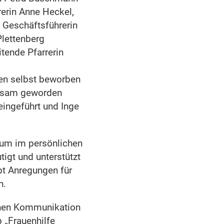
erin Anne Heckel,
, Geschäftsführerin
lettenberg
itende Pfarrerin
uen selbst beworben
rksam geworden
eingeführt und Inge
 um im persönlichen
igt und unterstützt
bt Anregungen für
n.
chen Kommunikation
 „Frauenhilfe