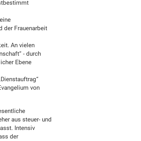
bstbestimmt
eine
d der Frauenarbeit
it. An vielen
nschaft“ - durch
licher Ebene
Dienstauftrag“
 Evangelium von
esentliche
 eher aus steuer- und
asst. Intensiv
ass der