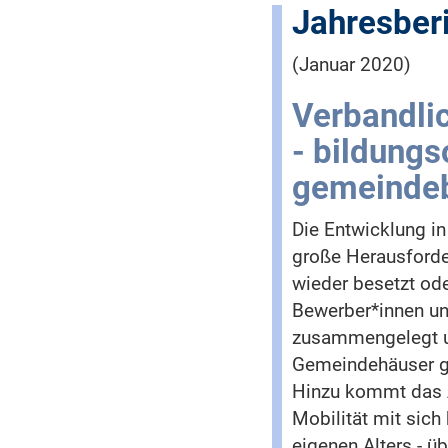
Jahresber
(Januar 2020)
Verbandlic
- bildungso
gemeinde
Die Entwicklung in
große Herausforde
wieder besetzt ode
Bewerber*innen u
zusammengelegt un
Gemeindehäuser ge
Hinzu kommt das A
Mobilität mit sich 
eigenen Alters - ü