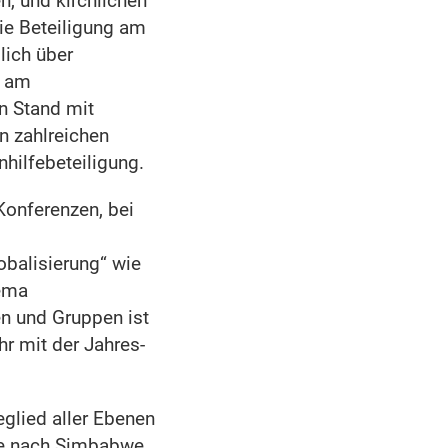
n, und kirchlichen
ie Beteiligung am
lich über
n am
n Stand mit
n zahlreichen
hilfebeteiligung.
Konferenzen, bei
obalisierung“ wie
hema
n und Gruppen ist
r mit der Jahres­
eglied aller Ebenen
se nach Simbabwe