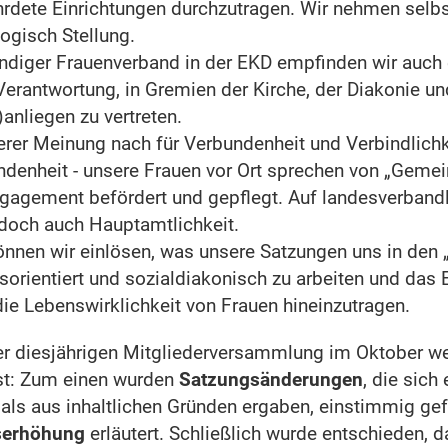
hrdete Einrichtungen durchzutragen. Wir nehmen sel
logisch Stellung.
ändiger Frauenverband in der EKD empfinden wir auch 
erantwortung, in Gremien der Kirche, der Diakonie un
anliegen zu vertreten.
rer Meinung nach für Verbundenheit und Verbindlichke
ndenheit - unsere Frauen vor Ort sprechen von „Gemei
gagement befördert und gepflegt. Auf landesverband
edoch auch Hauptamtlichkeit.
nen wir einlösen, was unsere Satzungen uns in den „
sorientiert und sozialdiakonisch zu arbeiten und das
die Lebenswirklichkeit von Frauen hineinzutragen.
er diesjährigen Mitgliederversammlung im Oktober w
st: Zum einen wurden
Satzungsänderungen
, die sich
 als aus inhaltlichen Gründen ergaben, einstimmig gef
serhöhung
erläutert. Schließlich wurde entschieden, d