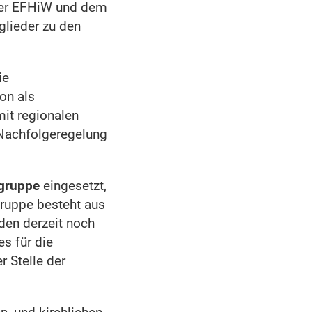
 der EFHiW und dem
glieder zu den
ie
on als
it regionalen
 Nachfolgeregelung
gruppe
eingesetzt,
gruppe besteht aus
den derzeit noch
s für die
 Stelle der