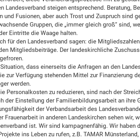
en Landesverband steigen entsprechend. Beratung, Be
n und Fusionen, aber auch Trost und Zuspruch sind ge
wachsende Gruppen, die „immer gleich groß“ sind, wei
er Eintritte die Waage halten.
ich für den Landesverband sagen: die Mitgliedszahle
en Mitgliedsbeiträge. Der landeskirchliche Zuschuss 
ngefroren.
 Situation, dass einerseits die Anfragen an den Land
ie zur Verfügung stehenden Mittel zur Finanzierung d
nger werden.
e Personalkosten zu reduzieren, sind nach der Streic
ch der Einstellung der Familienbildungsarbeit an ih
tungsfähigkeit der Verbandsarbeit des Landesverbande
er Frauenarbeit in anderen Landeskirchen sehen wir, 
uenverband ist. Wir sind kampagnenfähig. Wir haben d
ojekte ins Leben zu rufen, z.B. TAMAR Münsterland,