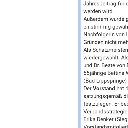
Jahresbeitrag für 
werden wird.
Außerdem wurde g
einstimmig gewählt
Nachfolgerin von I
Gründen nicht mehr
Als Schatzmeister
wiedergewählt. Al
und Dr. Beate von
55jährige Bettina 
(Bad Lippspringe)
Der
Vorstand
hat 
satzungsgemäß die
festzulegen. Er be
Verbandsstrategie
Erika Denker (Sieg
Vorstandsmitglied