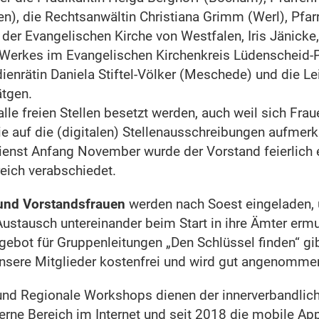
), die Rechtsanwältin Christiana Grimm (Werl), Pfarr
der Evangelischen Kirche von Westfalen, Iris Jänicke
Werkes im Evangelischen Kirchenkreis Lüdenscheid-P
udienrätin Daniela Stiftel-Völker (Meschede) und die Le
ätgen.
lle freien Stellen besetzt werden, auch weil sich Fra
e auf die (digitalen) Stellenausschreibungen aufme
ienst Anfang November wurde der Vorstand feierlich 
eich verabschiedet.
 und Vorstandsfrauen
werden nach Soest eingeladen,
stausch untereinander beim Start in ihre Ämter ermut
gebot für Gruppenleitungen „Den Schlüssel finden“ gi
r unsere Mitglieder kostenfrei und wird gut angenomme
 und Regionale Workshops dienen der innerverbandli
erne Bereich im Internet und seit 2018 die mobile App