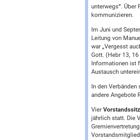
unterwegs
“
. Über 
kommunizieren.
Im Juni und Septe
Leitung von Manue
war „Vergesst auch
Gott. (Hebr 13, 1
Informationen ist 
Austausch unterei
In den Verbänden s
andere Angebote R
Vier
Vorstandssit
jährlich statt. Di
Gremienvertretung
Vorstandsmitglied