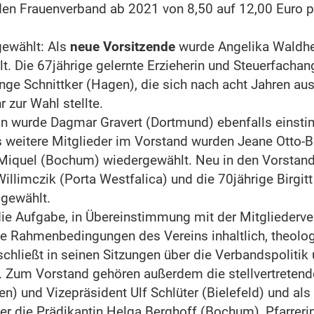
den Frauenverband ab 2021 von 8,50 auf 12,00 Euro p
ewählt: Als
neue Vorsitzende
wurde Angelika Waldhe
. Die 67jährige gelernte Erzieherin und Steuerfachang
nge Schnittker (Hagen), die sich nach acht Jahren au
 zur Wahl stellte.
in wurde Dagmar Gravert (Dortmund) ebenfalls einst
s weitere Mitglieder im Vorstand wurden Jeane Otto-B
 Miquel (Bochum) wiedergewählt. Neu in den Vorstan
Willimczik (Porta Westfalica) und die 70jährige Birgi
 gewählt.
die Aufgabe, in Übereinstimmung mit der Mitglieder
 Rahmenbedingungen des Vereins inhaltlich, theologi
schließt in seinen Sitzungen über die Verbandspolitik
. Zum Vorstand gehören außerdem die stellvertretend
en) und Vizepräsident Ulf Schlüter (Bielefeld) und als
er die Prädikantin Helga Berghoff (Bochum), Pfarrer