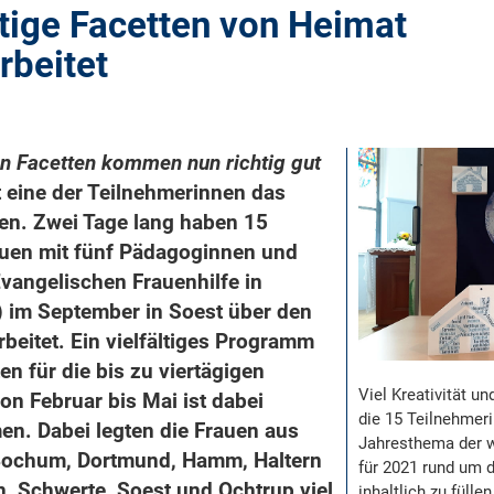
tige Facetten von Heimat
rbeitet
en Facetten kommen nun richtig gut
 eine der Teilnehmerinnen das
n. Zwei Tage lang haben 15
auen mit fünf Pädagoginnen und
Evangelischen Frauenhilfe in
 im September in Soest über den
beitet. Ein vielfältiges Programm
en für die bis zu viertägigen
Viel Kreativität u
on Februar bis Mai ist dabei
die 15 Teilnehmer
n. Dabei legten die Frauen aus
Jahresthema der w
 Bochum, Dortmund, Hamm, Haltern
für 2021 rund um 
n, Schwerte, Soest und Ochtrup viel
inhaltlich zu füllen