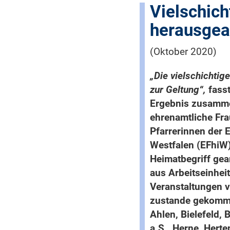
Vielschich
herausgea
(Oktober 2020)
„Die vielschichtig
zur Geltung“,
fasst
Ergebnis zusamme
ehrenamtliche Fr
Pfarrerinnen der 
Westfalen (EFhiW)
Heimatbegriff gear
aus Arbeitseinheit
Veranstaltungen v
zustande gekomme
Ahlen, Bielefeld,
a.S., Herne, Herte