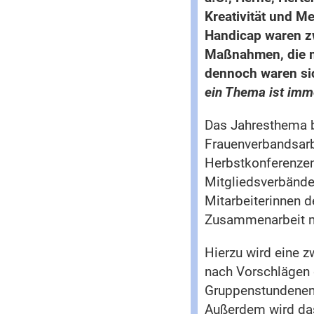
Kreativität und M
Handicap waren z
Maßnahmen, die m
dennoch waren sic
ein Thema ist imm
Das Jahresthema b
Frauenverbandsarb
Herbstkonferenzen
Mitgliedsverbände
Mitarbeiterinnen d
Zusammenarbeit mi
Hierzu wird eine 
nach Vorschlägen 
Gruppenstundenent
Außerdem wird das