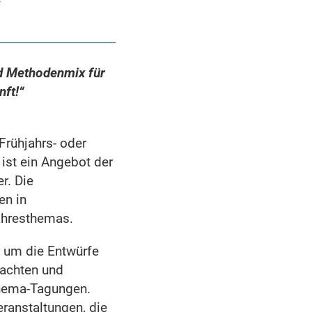
nd Methodenmix für
ft!“
Frühjahrs- oder
st ein Angebot der
r. Die
en in
ahresthemas.
, um die Entwürfe
dachten und
thema-Tagungen.
ranstaltungen, die