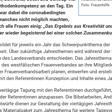
Foto: Frauenhilfe
ethodenkompetenz an den Tag. Ein
war dabei die coronabedingten
anches nicht möglich machten,
h alle Frauen einig:
„Das Ergebnis aus Kreativität u
er wieder begeisternd bei einer solchen Zusammenkun
ildet für jeweils ein Jahr das Schwerpunktthema der
eit. Über zukünftige Jahresthemen wird während der 
 des Landesverbands entschieden. Das Jahresthema i
 des westfälischen Frauenverbandes an ihre Mitgliede
er Frauenverbandsarbeit planen, entwerfen und erstell
t den Referentinnen Konzeption und Inhalte eines J
zweitägige Tagung mit den Referentinnen durchgeführt
der Referentinnen anzupassen. Die Bibelarbeiten, An
würfe dienen zur Gestaltung der viertägigen Jahres
 Materialpaket zum Jahresthema für weitere Tagesve