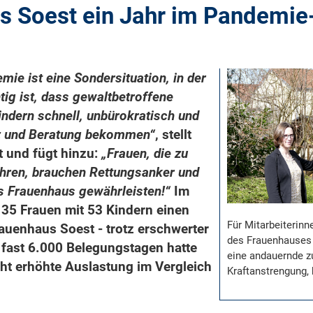
s Soest ein Jahr im Pandemi
ie ist eine Sondersituation, in der
ig ist, dass gewaltbetroffene
indern schnell, unbürokratisch und
tz und Beratung bekommen“
, stellt
 und fügt hinzu:
„Frauen, die zu
hren, brauchen Rettungsanker und
s Frauenhaus gewährleisten!“
Im
35 Frauen mit 53 Kindern einen
Für Mitarbeiterin
rauenhaus Soest - trotz erschwerter
des Frauenhauses 
fast 6.000 Belegungstagen hatte
eine andauernde z
cht erhöhte Auslastung im Vergleich
Kraftanstrengung,