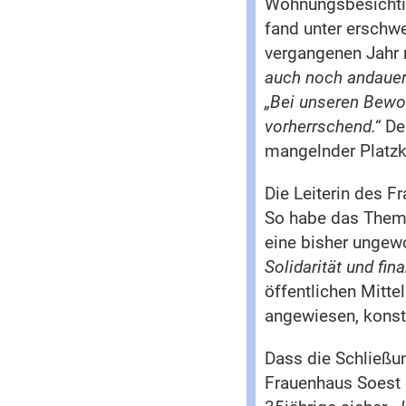
Wohnungsbesichtig
fand unter erschw
vergangenen Jahr
auch noch andauer
„Bei unseren Bewoh
vorherrschend.“
De
mangelnder Platzk
Die Leiterin des F
So habe das Thema
eine bisher ungew
Solidarität und fin
öffentlichen Mitte
angewiesen, konst
Dass die Schließu
Frauenhaus Soest d