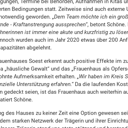
ungen, Termine bei Behörden, Aufnahmen in Kitas und
erten Bedingungen statt. Zeitweise sind auch externe
 notwendig geworden.
„Dem Team möchte ich ein große
nde - Kraftanstrengung aussprechen“
, betont Schöne.
nerinnen ist immer eine akute und kurzfristig zu lös
nnoch wurden auch im Jahr 2020 etwas über 200 An
apazitäten abgelehnt.
rauenhauses Soest erkennt auch positive Effekte im z
 „häusliche Gewalt“ und das „Frauenhaus als Opfers
ohnte Aufmerksamkeit erhalten.
„Wir haben im Kreis 
anzielle Unterstützung erfahren.“
Da die laufenden Kost
ln gedeckt seien, ist das Frauenhaus auch weiterhin 
atiert Schöne.
ng des Hauses zu keiner Zeit eine Option gewesen sei
em starken Netzwerk der Trägerin und ihrer Einrichtun