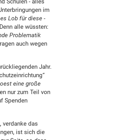
 Schulen - alles
 Unterbringungen im
s Lob für diese -
 Denn alle wüssten:
ende Problematik
fragen auch wegen
urückliegenden Jahr.
chutzeinrichtung“
Soest eine große
en nur zum Teil von
auf Spenden
, verdanke das
gen, ist sich die