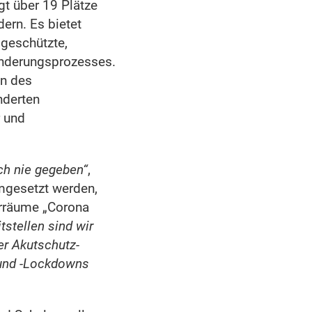
gt über 19 Plätze
dern. Es bietet
 geschützte,
nderungsprozesses.
in des
nderten
r und
ch nie gegeben“
,
umgesetzt werden,
ärräume „Corona
tstellen sind wir
ner Akutschutz-
und -Lockdowns