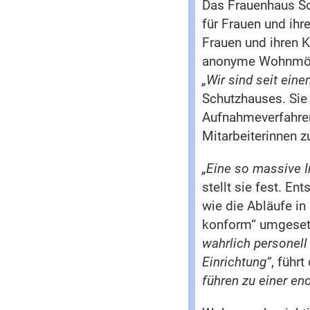
Das Frauenhaus Soe
für Frauen und ihre
Frauen und ihren K
anonyme Wohnmögl
„Wir sind seit ein
Schutzhauses. Sie
Aufnahmeverfahren
Mitarbeiterinnen z
„Eine so massive I
stellt sie fest. E
wie die Abläufe i
konform“ umgeset
wahrlich personell 
Einrichtung“
, führ
führen zu einer e