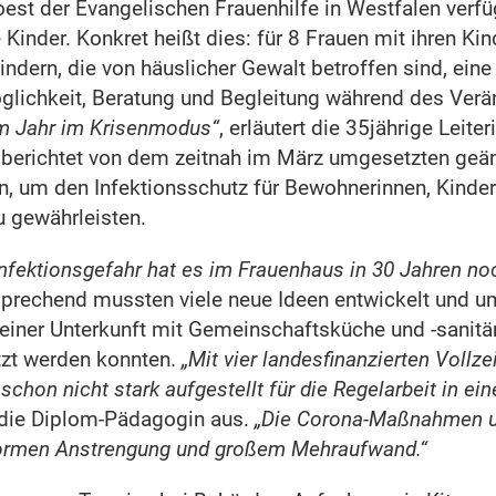
st der Evangelischen Frauenhilfe in Westfalen verfü
 Kinder. Konkret heißt dies: für 8 Frauen mit ihren Kin
indern, die von häuslicher Gewalt betroffen sind, eine
ichkeit, Beratung und Begleitung während des Verä
em Jahr im Krisenmodus“
, erläutert die 35jährige Leiter
 berichtet von dem zeitnah im März umgesetzten geä
, um den Infektionsschutz für Bewohnerinnen, Kinde
u gewährleisten.
nfektionsgefahr hat es im Frauenhaus in 30 Jahren no
ntsprechend mussten viele neue Ideen entwickelt und 
n einer Unterkunft mit Gemeinschaftsküche und -sanit
zt werden konnten.
„Mit vier landesfinanzierten Vollzei
schon nicht stark aufgestellt für die Regelarbeit in ei
t die Diplom-Pädagogin aus.
„Die Corona-Maßnahmen 
normen Anstrengung und großem Mehraufwand.“