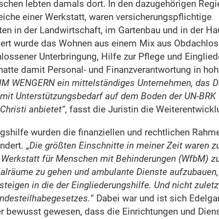
chen lebten damals dort. In den dazugehörigen Regi
eiche einer Werkstatt, waren versicherungspflichtige
en in der Landwirtschaft, im Gartenbau und in der Ha
iert wurde das Wohnen aus einem Mix aus Obdachlose
lossener Unterbringung, Hilfe zur Pflege und Einglied
hatte damit Personal- und Finanzverantwortung in ho
EIM WENGERN
ein mittelständiges Unternehmen, das D
mit Unterstützungsbedarf auf dem Boden der UN-BRK
hristi anbietet“
, fasst die Juristin die Weiterentwi
ngshilfe wurden die finanziellen und rechtlichen Ra
dert. „
Die größten Einschnitte in meiner Zeit waren 
e Werkstatt für Menschen mit Behinderungen (WfbM) z
ialräume zu gehen und ambulante Dienste aufzubauen,
eigen in die der Eingliederungshilfe. Und nicht zuletzt
ndesteilhabegesetzes.
“ Dabei war und ist sich Edelg
r bewusst gewesen, dass die Einrichtungen und Diens