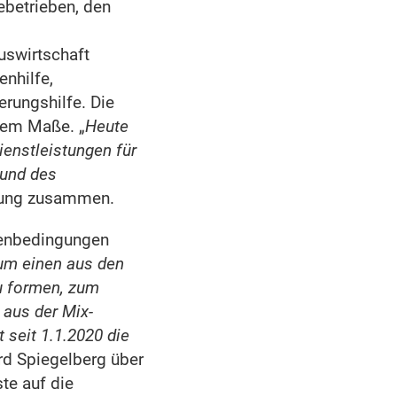
ebetrieben, den
uswirtschaft
nhilfe,
erungshilfe. Die
hem Maße. „
Heute
ienstleistungen für
 und des
cklung zusammen.
hmenbedingungen
zum einen aus den
u formen, zum
 aus der Mix-
 seit 1.1.2020 die
ard Spiegelberg über
te auf die