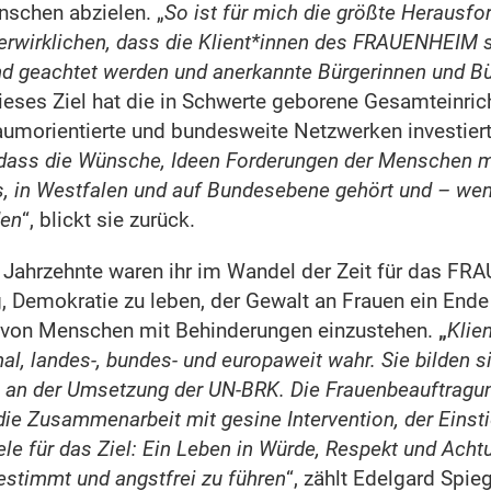
nschen abzielen. „
So ist für mich die größte Herausfo
erwirklichen, dass die Klient*innen des FRAUENHEIM s
und geachtet werden und anerkannte Bürgerinnen und Bü
dieses Ziel hat die in Schwerte geborene Gesamteinrich
raumorientierte und bundesweite Netzwerken investiert
 dass die Wünsche, Ideen Forderungen der Menschen m
s, in Westfalen und auf Bundesebene gehört und – wen
den
“, blickt sie zurück.
i Jahrzehnte waren ihr im Wandel der Zeit für das F
Demokratie zu leben, der Gewalt an Frauen ein Ende 
g von Menschen mit Behinderungen einzustehen.
„
Klie
, landes-, bundes- und europaweit wahr. Sie bilden si
h an der Umsetzung der UN-BRK. Die Frauenbeauftragu
die Zusammenarbeit mit gesine Intervention, der Einsti
ele für das Ziel: Ein Leben in Würde, Respekt und Achtu
stimmt und angstfrei zu führen
“, zählt Edelgard Spie