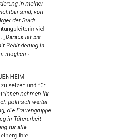
rderung in meiner
ichtbar sind, von
rger der Stadt
tungsleiterin viel
. „
Daraus ist bis
it Behinderung in
n möglich -
RAUENHEIM
zu setzen und für
nt*innen nehmen ihr
ch politisch weiter
ng, die Frauengruppe
eg in Täterarbeit –
ng für alle
gelberg ihre