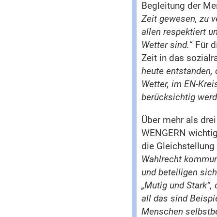
Begleitung der Me
Zeit gewesen, zu v
allen respektiert 
Wetter sind.
“ Für 
Zeit in das sozial
heute entstanden,
Wetter, im EN-Krei
berücksichtig wer
Über mehr als dre
WENGERN wichtig, 
die Gleichstellun
Wahlrecht kommunal
und beteiligen sic
„Mutig und Stark“, 
all das sind Beispi
Menschen selbstbe