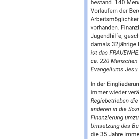
bestand. 140 Mens
Vorläufern der Ber
Arbeitsmöglichkeit
vorhanden. Finanz
Jugendhilfe, gesch
damals 32jährige 
ist das FRAUENH
ca. 220 Menschen 
Evangeliums Jesu C
In der Eingliederu
immer wieder verän
Regiebetrieben di
anderen in die Soz
Finanzierung umzust
Umsetzung des Bu
die 35 Jahre imme