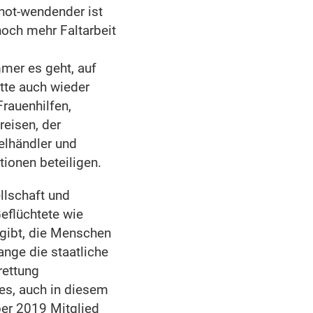
 not-wendender ist
och mehr Faltarbeit
mer es geht, auf
itte auch wieder
Frauenhilfen,
reisen, der
elhändler und
ionen beteiligen.
llschaft und
eflüchtete wie
gibt, die Menschen
nge die staatliche
rettung
des, auch in diesem
ber 2019 Mitglied