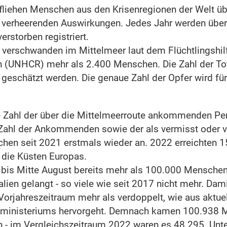
 fliehen Menschen aus den Krisenregionen der Welt ü
 verheerenden Auswirkungen. Jedes Jahr werden übe
erstorben registriert.
 verschwanden im Mittelmeer laut dem Flüchtlingshil
n (UNHCR) mehr als 2.400 Menschen. Die Zahl der To
 geschätzt werden. Die genaue Zahl der Opfer wird f
e Zahl der über die Mittelmeerroute ankommenden Per
 Zahl der Ankommenden sowie der als vermisst oder 
en seit 2021 erstmals wieder an. 2022 erreichten 1
 die Küsten Europas.
 bis Mitte August bereits mehr als 100.000 Mensche
alien gelangt - so viele wie seit 2017 nicht mehr. Dami
Vorjahreszeitraum mehr als verdoppelt, wie aus aktue
enministeriums hervorgeht. Demnach kamen 100.938 
an - im Vergleichszeitraum 2022 waren es 48.295. Unt