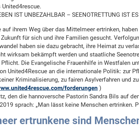
s United4rescue.
BEN IST UNBEZAHLBAR – SEENOTRETTUNG IST ES 
e auf ihrem Weg über das Mittelmeer ertrinken, haben
kunft für sich und ihre Familien gesucht. Verfolgung
wandel haben sie dazu gebracht, ihre Heimat zu verla
ht wirksam bekämpft werden und staatliche Seenotrett
Pflicht. Die Evangelische Frauenhilfe in Westfalen unt
on United4Rescue an die internationale Politik: zur Pfl
keiner Kriminalisierung, zu fairen Asylverfahren und 
ww.united4rescue.com/forderungen
)
atz, den die hannoversche Pastorin Sandra Bils auf de
2019 sprach: „Man lässt keine Menschen ertrinken. P
meer ertrunkene sind Mensche