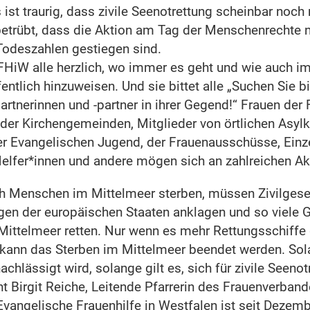
s ist traurig, dass zivile Seenotrettung scheinbar noch
betrübt, dass die Aktion am Tag der Menschenrechte n
 Todeszahlen gestiegen sind.
FHiW alle herzlich, wo immer es geht und wie auch im
entlich hinzuweisen. Und sie bittet alle „Suchen Sie b
rtnerinnen und -partner in ihrer Gegend!“ Frauen der 
er Kirchengemeinden, Mitglieder von örtlichen Asylk
der Evangelischen Jugend, der Frauenausschüsse, Einz
elfer*innen und andere mögen sich an zahlreichen Akt
ch Menschen im Mittelmeer sterben, müssen Zivilgese
gen der europäischen Staaten anklagen und so viele G
ittelmeer retten. Nur wenn es mehr Rettungsschiffe 
 kann das Sterben im Mittelmeer beendet werden. Sola
chlässigt wird, solange gilt es, sich für zivile Seenot
t Birgit Reiche, Leitende Pfarrerin des Frauenverban
 Evangelische Frauenhilfe in Westfalen ist seit Dezem