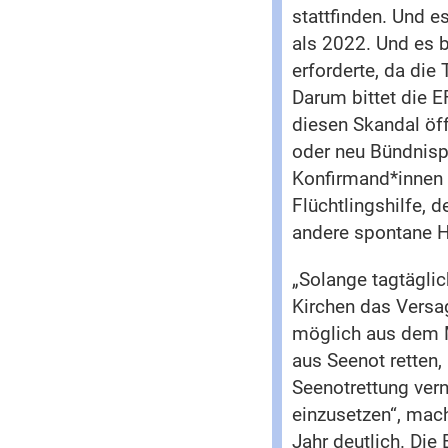
stattfinden. Und e
als 2022. Und es 
erforderte, da die
Darum bittet die E
diesen Skandal öff
oder neu Bündnispa
Konfirmand*innen d
Flüchtlingshilfe, 
andere spontane H
„Solange tagtägli
Kirchen das Versa
möglich aus dem M
aus Seenot retten,
Seenotrettung verna
einzusetzen“, mach
Jahr deutlich. Die