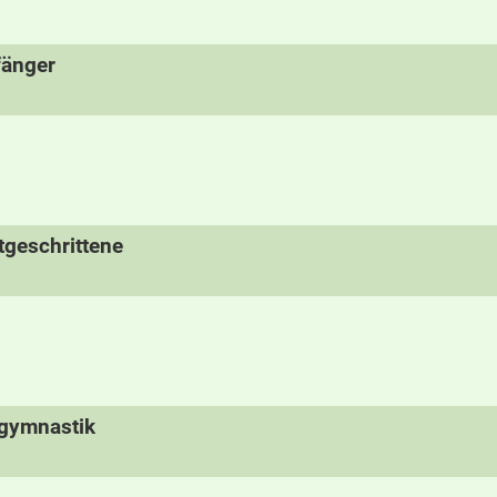
fänger
tgeschrittene
rgymnastik