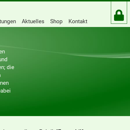
htungen
Aktuelles
Shop
Kontakt
en
und
n; die
m
enen
Dabei