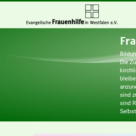
Fra
Bildu
Die Zu
kirchl
bleibe
anzun
sind z
sind R
Selbst