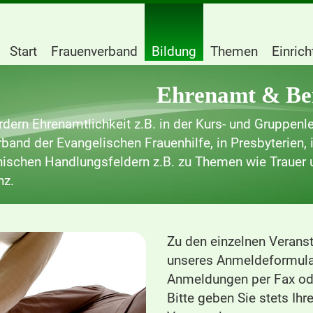
Start
Frauenverband
Bildung
Themen
Einric
Ehrenamt & Be
rdern Ehrenamtlichkeit z.B. in der Kurs- und Gruppenle
band der Evangelischen Frauenhilfe, in Presbyterien, 
nischen Handlungsfeldern z.B. zu Themen wie Trauer 
z.
Zu den einzelnen Veranst
unseres Anmeldeformula
Anmeldungen per Fax ode
Bitte geben Sie stets Ih