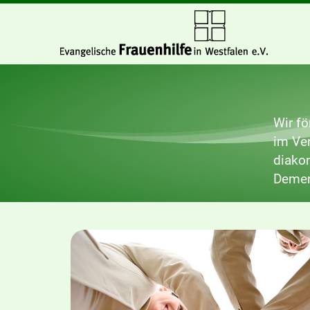
Wir fö
im Ver
diako
Demen