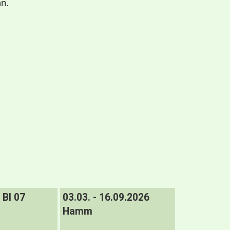
n.
BI 07
03.03. - 16.09.2026
Hamm