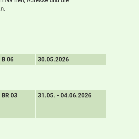
ren Namen, Adresse und die
n.
B 06
30.05.2026
BR 03
31.05. - 04.06.2026