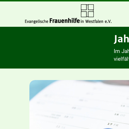
Ja
Im Jah
vielfä