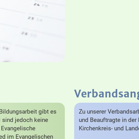
Verbandsan
ildungsarbeit gibt es
Zu unserer Verbandsarb
el sind jedoch keine
und Beauftragte in der 
e Evangelische
Kirchenkreis- und Lan
lied im Evangelischen