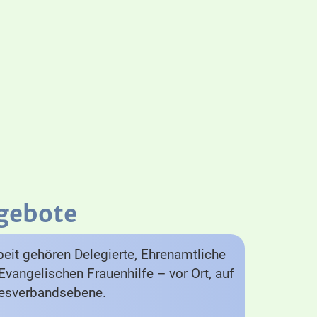
gebote
eit gehören Delegierte, Ehrenamtliche
Evangelischen Frauenhilfe – vor Ort, auf
desverbandsebene.