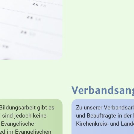
Verbandsan
ildungsarbeit gibt es
Zu unserer Verbandsarb
el sind jedoch keine
und Beauftragte in der 
e Evangelische
Kirchenkreis- und Lan
lied im Evangelischen