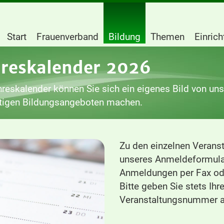
Start
Frauenverband
Bildung
Themen
Einric
hreskalender 2026
reskalender können Sie sich ein eigenes Bild von un
ltigen Bildungsangeboten machen.
Zu den einzelnen Veranst
unseres Anmeldeformula
Anmeldungen per Fax ode
Bitte geben Sie stets Ih
Veranstaltungsnummer a