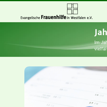
Ja
Im Jah
vielfä