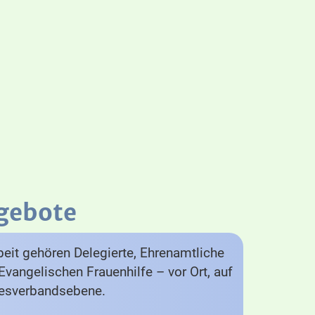
gebote
eit gehören Delegierte, Ehrenamtliche
Evangelischen Frauenhilfe – vor Ort, auf
desverbandsebene.